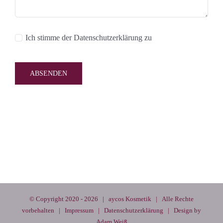
Ich stimme der Datenschutzerklärung zu
ABSENDEN
© Copyright 2020 -
2026 | aycos Kosmetik | Alle Rechte
vorbehalten |
Impressum
|
Datenschutzerklärung
| Design by
Adam Weiß